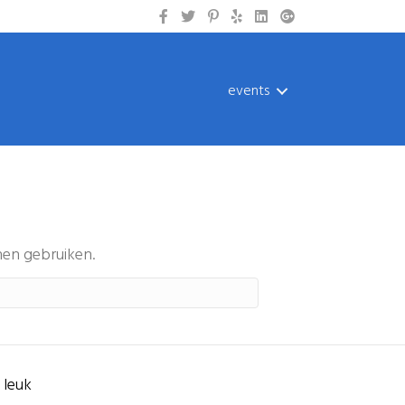
events
nen gebruiken.
s leuk