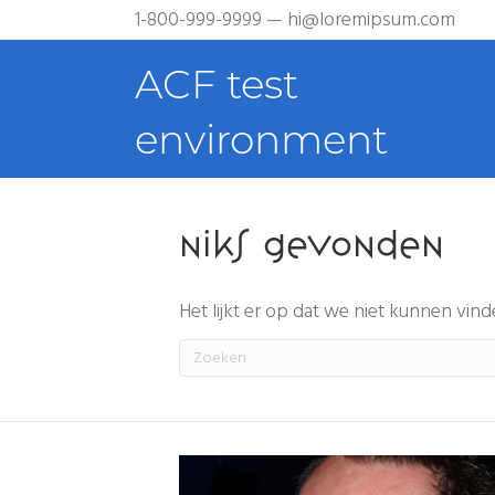
1-800-999-9999 — hi@loremipsum.com
ACF test
environment
Niks gevonden
Het lijkt er op dat we niet kunnen vi