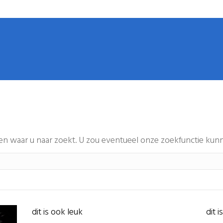
nden waar u naar zoekt. U zou eventueel onze zoekfunctie kun
dit is ook leuk
dit i